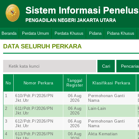
Sistem Informasi Penelu
PENGADILAN NEGERI JAKARTA UTARA
Beranda
Perdata Umum
Perdata Khusus
Pidana
Pidana Khusus
DATA SELURUH PERKARA
Tanggal
No
Nomor Perkara
Klasifikasi Perkara
Register
1
610/Pdt.P/2026/PN
06 Aug
Permohonan Ganti
Jkt.Utr
2026
Nama
2
611/Pdt.P/2026/PN
06 Aug
Lain-Lain
Jkt.Utr
2026
3
612/Pdt.P/2026/PN
06 Aug
Permohonan Ganti
Jkt.Utr
2026
Nama
4
613/Pdt.P/2026/PN
06 Aug
Akta Kematian
Jkt.Utr
2026