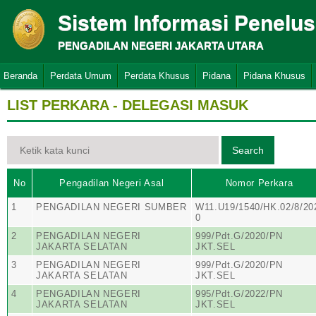
Sistem Informasi Penelu
PENGADILAN NEGERI JAKARTA UTARA
Beranda
Perdata Umum
Perdata Khusus
Pidana
Pidana Khusus
LIST PERKARA - DELEGASI MASUK
No
Pengadilan Negeri Asal
Nomor Perkara
1
PENGADILAN NEGERI SUMBER
W11.U19/1540/HK.02/8/20
0
2
PENGADILAN NEGERI
999/Pdt.G/2020/PN
JAKARTA SELATAN
JKT.SEL
3
PENGADILAN NEGERI
999/Pdt.G/2020/PN
JAKARTA SELATAN
JKT.SEL
4
PENGADILAN NEGERI
995/Pdt.G/2022/PN
JAKARTA SELATAN
JKT.SEL