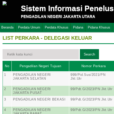
Sistem Informasi Penelu
PENGADILAN NEGERI JAKARTA UTARA
Beranda
Perdata Umum
Perdata Khusus
Pidana
Pidana Khusus
LIST PERKARA - DELEGASI KELUAR
No
Pengadilan Negeri Tujuan
Nomor Perkara
1
PENGADILAN NEGERI
999/Pid.Sus/2021/PN
JAKARTA SELATAN
Jkt.Utr
2
PENGADILAN NEGERI
99/Pdt.G/2023/PN Jkt.Utr
JAKARTA PUSAT
3
PENGADILAN NEGERI BEKASI
99/Pdt.G/2023/PN Jkt.Utr
4
PENGADILAN NEGERI
99/Pdt.G/2023/PN Jkt.Utr
JAKARTA BARAT