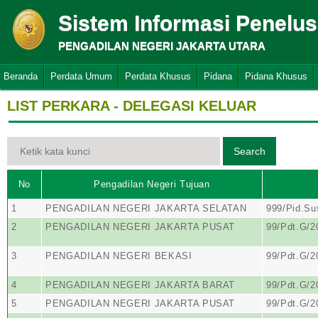
Sistem Informasi Penelu
PENGADILAN NEGERI JAKARTA UTARA
Beranda
Perdata Umum
Perdata Khusus
Pidana
Pidana Khusus
LIST PERKARA - DELEGASI KELUAR
No
Pengadilan Negeri Tujuan
1
PENGADILAN NEGERI JAKARTA SELATAN
999/Pid.Su
2
PENGADILAN NEGERI JAKARTA PUSAT
99/Pdt.G/2
3
PENGADILAN NEGERI BEKASI
99/Pdt.G/2
4
PENGADILAN NEGERI JAKARTA BARAT
99/Pdt.G/2
5
PENGADILAN NEGERI JAKARTA PUSAT
99/Pdt.G/2