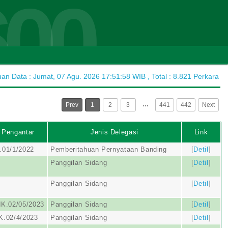
600
n Data : Jumat, 07 Agu. 2026 17:51:58 WIB , Total : 8.821 Perkara
…
Prev
1
2
3
441
442
Next
 Pengantar
Jenis Delegasi
Link
.01/1/2022
Pemberitahuan Pernyataan Banding
[
Detil
]
Panggilan Sidang
[
Detil
]
Panggilan Sidang
[
Detil
]
K.02/05/2023
Panggilan Sidang
[
Detil
]
K.02/4/2023
Panggilan Sidang
[
Detil
]