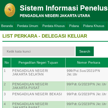
Sistem Informasi Penelu
PENGADILAN NEGERI JAKARTA UTARA
Beranda
Perdata Umum
Perdata Khusus
Pidana
Pidana Khusus
LIST PERKARA - DELEGASI KELUAR
No
Pengadilan Negeri Tujuan
Nomor Perkara
1
PENGADILAN NEGERI
999/Pid.Sus/2021/PN
JAKARTA SELATAN
Jkt.Utr
2
PENGADILAN NEGERI
99/Pdt.G/2023/PN Jkt.Utr
JAKARTA PUSAT
3
PENGADILAN NEGERI BEKASI
99/Pdt.G/2023/PN Jkt.Utr
4
PENGADILAN NEGERI
99/Pdt.G/2023/PN Jkt.Utr
JAKARTA BARAT