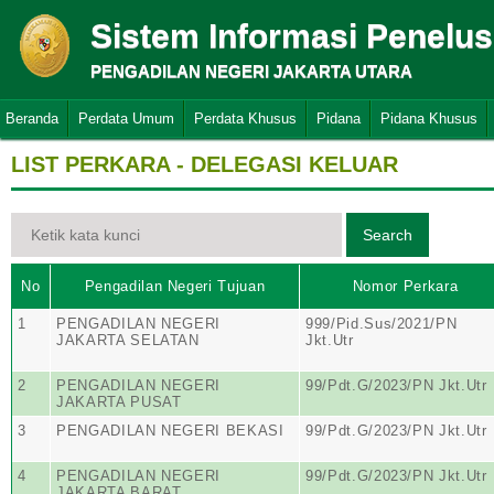
Sistem Informasi Penelu
PENGADILAN NEGERI JAKARTA UTARA
Beranda
Perdata Umum
Perdata Khusus
Pidana
Pidana Khusus
LIST PERKARA - DELEGASI KELUAR
No
Pengadilan Negeri Tujuan
Nomor Perkara
1
PENGADILAN NEGERI
999/Pid.Sus/2021/PN
JAKARTA SELATAN
Jkt.Utr
2
PENGADILAN NEGERI
99/Pdt.G/2023/PN Jkt.Utr
JAKARTA PUSAT
3
PENGADILAN NEGERI BEKASI
99/Pdt.G/2023/PN Jkt.Utr
4
PENGADILAN NEGERI
99/Pdt.G/2023/PN Jkt.Utr
JAKARTA BARAT