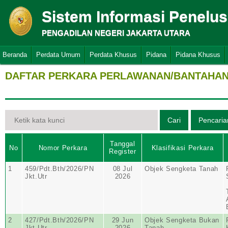
Sistem Informasi Penelu
PENGADILAN NEGERI JAKARTA UTARA
Beranda
Perdata Umum
Perdata Khusus
Pidana
Pidana Khusus
DAFTAR PERKARA PERLAWANAN/BANTAHAN 
Tanggal
No
Nomor Perkara
Klasifikasi Perkara
Register
1
459/Pdt.Bth/2026/PN
08 Jul
Objek Sengketa Tanah
Jkt.Utr
2026
2
427/Pdt.Bth/2026/PN
29 Jun
Objek Sengketa Bukan
Jkt.Utr
2026
Tanah