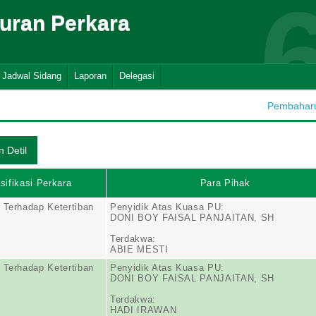
suran Perkara
Jadwal Sidang
Laporan
Delegasi
Pembaharua
sifikasi Perkara
Para Pihak
 Terhadap Ketertiban
Penyidik Atas Kuasa PU:
DONI BOY FAISAL PANJAITAN, SH
Terdakwa:
ABIE MESTI
 Terhadap Ketertiban
Penyidik Atas Kuasa PU:
DONI BOY FAISAL PANJAITAN, SH
Terdakwa:
HADI IRAWAN