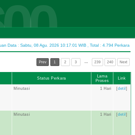
600
n Data : Sabtu, 08 Agu. 2026 10:17:01 WIB , Total : 4.794 Perkara
…
Prev
1
2
3
239
240
Next
Lama
Status Perkara
Link
Proses
Minutasi
1 Hari
[
detil
]
Minutasi
1 Hari
[
detil
]