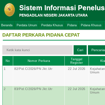
Sistem Informasi Penelu
PENGADILAN NEGERI JAKARTA UTARA
Beranda
Perdata Umum
Perdata Khusus
Pidana
Pidana Khusus
DAFTAR PERKARA PIDANA CEPAT
Tanggal
No
Nomor Perkara
Kla
Register
1
82/Pid.C/2026/PN Jkt.Utr
22 Jul 2026
Kejahatan
Umum
2
83/Pid.C/2026/PN Jkt.Utr
22 Jul 2026
Kejahatan
Umum