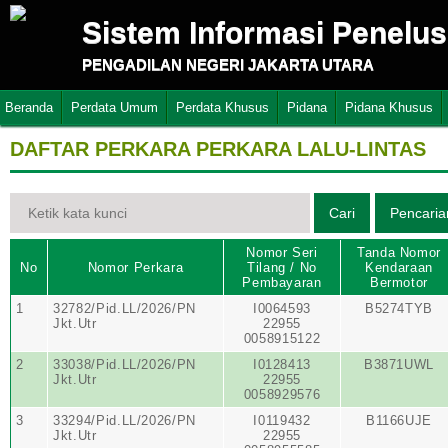
Sistem Informasi Penelu
PENGADILAN NEGERI JAKARTA UTARA
Beranda
Perdata Umum
Perdata Khusus
Pidana
Pidana Khusus
DAFTAR PERKARA PERKARA LALU-LINTAS
Nomor Seri
Tanda Nomor
No
Nomor Perkara
Tilang / No
Kendaraan
Pembayaran
Bermotor
1
32782/Pid.LL/2026/PN
I0064593
B5274TYB
Jkt.Utr
22955
0058915122
2
33038/Pid.LL/2026/PN
I0128413
B3871UWL
Jkt.Utr
22955
0058929576
3
33294/Pid.LL/2026/PN
I0119432
B1166UJE
Jkt.Utr
22955