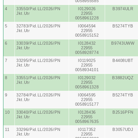
0058955585
4
33550/Pid.LL/2026/PN
I0129026
B3974ULR
Jkt.Utr
22955
0058961228
5
32783/Pid.LL/2026/PN
I0064594
B5274TYB
Jkt.Utr
22955
0058915152
6
33039/Pid.LL/2026/PN
I0128432
B9743UWW
Jkt.Utr
22955
0058928774
7
33295/Pid.LL/2026/PN
I0119025
B4408UBT
Jkt.Utr
22955
0058934101
8
33551/Pid.LL/2026/PN
I0129032
B3882UQZ
Jkt.Utr
22955
0058961328
9
32784/Pid.LL/2026/PN
I0064595
B5274TYB
Jkt.Utr
22955
0058915177
10
33040/Pid.LL/2026/PN
I0128436
B2516PFN
Jkt.Utr
22955
0058967635
11
33296/Pid.LL/2026/PN
I0117352
B3057UDJ
Jkt.Utr
22955