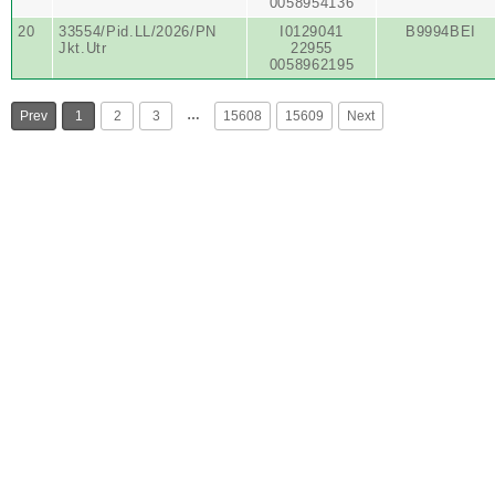
0058954136
20
33554/Pid.LL/2026/PN
I0129041
B9994BEI
Jkt.Utr
22955
0058962195
…
Prev
1
2
3
15608
15609
Next