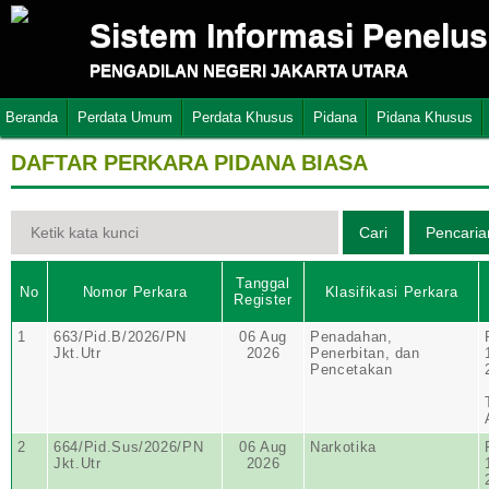
Sistem Informasi Penelu
PENGADILAN NEGERI JAKARTA UTARA
Beranda
Perdata Umum
Perdata Khusus
Pidana
Pidana Khusus
DAFTAR PERKARA PIDANA BIASA
Tanggal
No
Nomor Perkara
Klasifikasi Perkara
Register
1
663/Pid.B/2026/PN
06 Aug
Penadahan,
Jkt.Utr
2026
Penerbitan, dan
Pencetakan
2
664/Pid.Sus/2026/PN
06 Aug
Narkotika
Jkt.Utr
2026