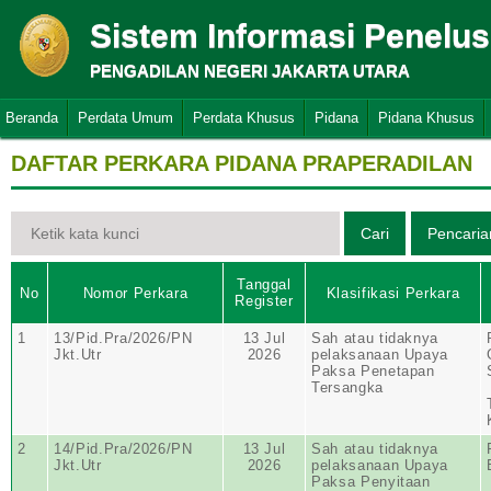
Sistem Informasi Penelu
PENGADILAN NEGERI JAKARTA UTARA
Beranda
Perdata Umum
Perdata Khusus
Pidana
Pidana Khusus
DAFTAR PERKARA PIDANA PRAPERADILAN
Tanggal
No
Nomor Perkara
Klasifikasi Perkara
Register
1
13/Pid.Pra/2026/PN
13 Jul
Sah atau tidaknya
Jkt.Utr
2026
pelaksanaan Upaya
Paksa Penetapan
Tersangka
2
14/Pid.Pra/2026/PN
13 Jul
Sah atau tidaknya
Jkt.Utr
2026
pelaksanaan Upaya
Paksa Penyitaan