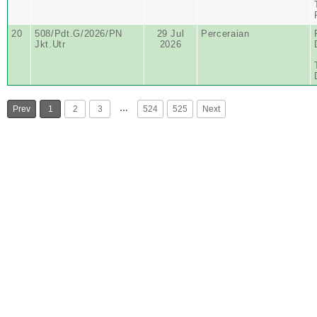
20
508/Pdt.G/2026/PN
29 Jul
Perceraian
Jkt.Utr
2026
…
Prev
1
2
3
524
525
Next