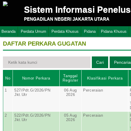
Sistem Informasi Penelu
PENGADILAN NEGERI JAKARTA UTARA
Beranda
Perdata Umum
Perdata Khusus
Pidana
Pidana Khusus
DAFTAR PERKARA GUGATAN
Tanggal
No
Nomor Perkara
Klasifikasi Perkara
Register
1
527/Pdt.G/2026/PN
06 Aug
Perceraian
Jkt.Utr
2026
2
522/Pdt.G/2026/PN
05 Aug
Perceraian
Jkt.Utr
2026