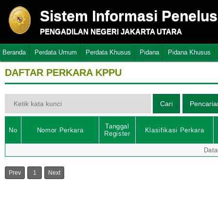
Sistem Informasi Penelu
PENGADILAN NEGERI JAKARTA UTARA
Beranda
Perdata Umum
Perdata Khusus
Pidana
Pidana Khusus
DAFTAR PERKARA KPPU
Tanggal
No
Nomor Perkara
Klasifikasi Perkara
Register
Data
Prev
1
Next