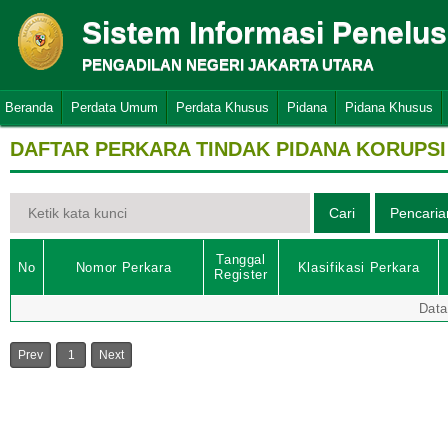
Sistem Informasi Penelu
PENGADILAN NEGERI JAKARTA UTARA
Beranda
Perdata Umum
Perdata Khusus
Pidana
Pidana Khusus
DAFTAR PERKARA TINDAK PIDANA KORUPSI
Tanggal
No
Nomor Perkara
Klasifikasi Perkara
Register
Data
Prev
1
Next