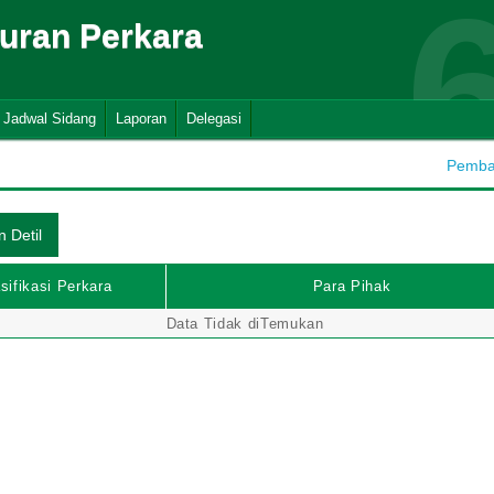
suran Perkara
Jadwal Sidang
Laporan
Delegasi
Pembah
sifikasi Perkara
Para Pihak
Data Tidak diTemukan