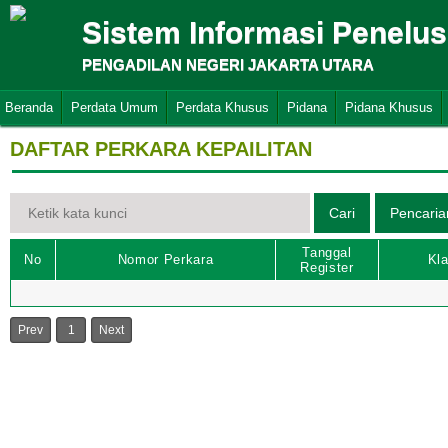
Sistem Informasi Penelu
PENGADILAN NEGERI JAKARTA UTARA
Beranda
Perdata Umum
Perdata Khusus
Pidana
Pidana Khusus
DAFTAR PERKARA KEPAILITAN
Tanggal
No
Nomor Perkara
Kla
Register
Prev
1
Next