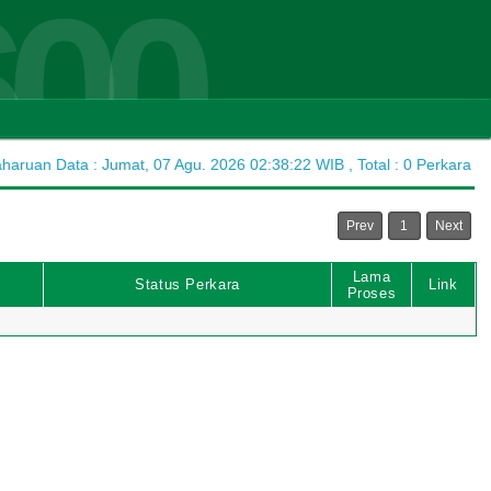
600
aruan Data : Jumat, 07 Agu. 2026 02:38:22 WIB , Total : 0 Perkara
Prev
1
Next
Lama
Status Perkara
Link
Proses