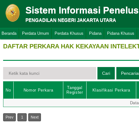
Sistem Informasi Penelu
PENGADILAN NEGERI JAKARTA UTARA
Beranda
Perdata Umum
Perdata Khusus
Pidana
Pidana Khusus
DAFTAR PERKARA HAK KEKAYAAN INTELEK
Tanggal
No
Nomor Perkara
Klasifikasi Perkara
Register
Data
Prev
1
Next