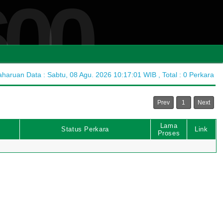
600
aruan Data : Sabtu, 08 Agu. 2026 10:17:01 WIB , Total : 0 Perkara
Prev
1
Next
Lama
Status Perkara
Link
Proses