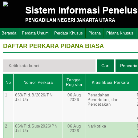
Sistem Informasi Penelu
PENGADILAN NEGERI JAKARTA UTARA
Beranda
Perdata Umum
Perdata Khusus
Pidana
Pidana Khusus
DAFTAR PERKARA PIDANA BIASA
Tanggal
No
Nomor Perkara
Klasifikasi Perkara
Register
1
663/Pid.B/2026/PN
06 Aug
Penadahan,
Jkt.Utr
2026
Penerbitan, dan
Pencetakan
2
664/Pid.Sus/2026/PN
06 Aug
Narkotika
Jkt.Utr
2026