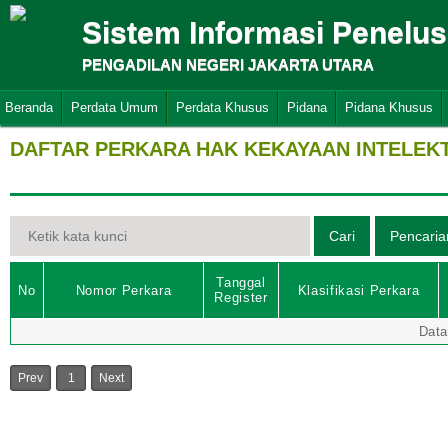
Sistem Informasi Penelu
PENGADILAN NEGERI JAKARTA UTARA
Beranda
Perdata Umum
Perdata Khusus
Pidana
Pidana Khusus
DAFTAR PERKARA HAK KEKAYAAN INTELEK
Tanggal
No
Nomor Perkara
Klasifikasi Perkara
Register
Data
Prev
1
Next