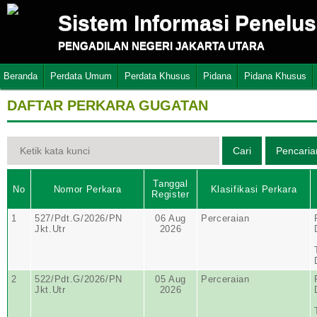
Sistem Informasi Penelu
PENGADILAN NEGERI JAKARTA UTARA
Beranda
Perdata Umum
Perdata Khusus
Pidana
Pidana Khusus
DAFTAR PERKARA GUGATAN
Tanggal
No
Nomor Perkara
Klasifikasi Perkara
Register
1
527/Pdt.G/2026/PN
06 Aug
Perceraian
Jkt.Utr
2026
2
522/Pdt.G/2026/PN
05 Aug
Perceraian
Jkt.Utr
2026