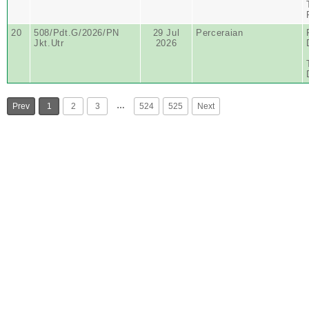
20
508/Pdt.G/2026/PN
29 Jul
Perceraian
Jkt.Utr
2026
…
Prev
1
2
3
524
525
Next