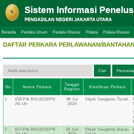
Sistem Informasi Penelu
PENGADILAN NEGERI JAKARTA UTARA
Beranda
Perdata Umum
Perdata Khusus
Pidana
Pidana Khusus
DAFTAR PERKARA PERLAWANAN/BANTAHAN 
Tanggal
No
Nomor Perkara
Klasifikasi Perkara
Register
1
459/Pdt.Bth/2026/PN
08 Jul
Objek Sengketa Tanah
Jkt.Utr
2026
2
427/Pdt.Bth/2026/PN
29 Jun
Objek Sengketa Bukan
Jkt.Utr
2026
Tanah