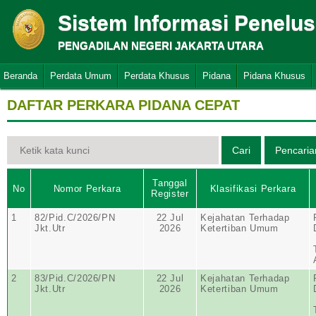
Sistem Informasi Penelu
PENGADILAN NEGERI JAKARTA UTARA
Beranda
Perdata Umum
Perdata Khusus
Pidana
Pidana Khusus
DAFTAR PERKARA PIDANA CEPAT
Tanggal
No
Nomor Perkara
Klasifikasi Perkara
Register
1
82/Pid.C/2026/PN
22 Jul
Kejahatan Terhadap
Jkt.Utr
2026
Ketertiban Umum
2
83/Pid.C/2026/PN
22 Jul
Kejahatan Terhadap
Jkt.Utr
2026
Ketertiban Umum