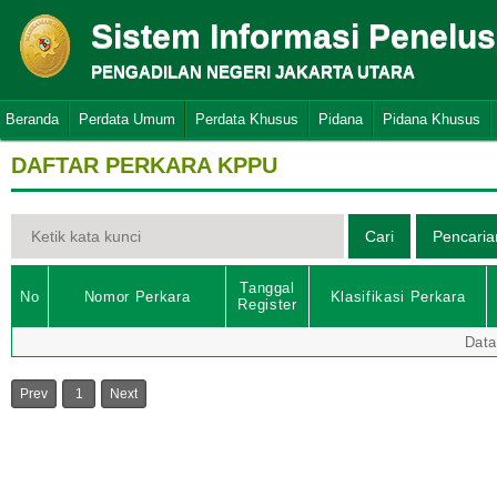
Sistem Informasi Penelu
PENGADILAN NEGERI JAKARTA UTARA
Beranda
Perdata Umum
Perdata Khusus
Pidana
Pidana Khusus
DAFTAR PERKARA KPPU
Tanggal
No
Nomor Perkara
Klasifikasi Perkara
Register
Data
Prev
1
Next