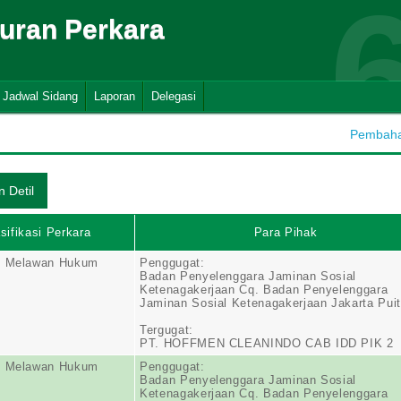
suran Perkara
Jadwal Sidang
Laporan
Delegasi
Pembahar
sifikasi Perkara
Para Pihak
n Melawan Hukum
Penggugat:
Badan Penyelenggara Jaminan Sosial
Ketenagakerjaan Cq. Badan Penyelenggara
Jaminan Sosial Ketenagakerjaan Jakarta Puit
Tergugat:
PT. HOFFMEN CLEANINDO CAB IDD PIK 2
n Melawan Hukum
Penggugat:
Badan Penyelenggara Jaminan Sosial
Ketenagakerjaan Cq. Badan Penyelenggara