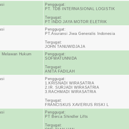
asi
Penggugat:
PT. TDB INTERNASIONAL LOGISTIK
Tergugat:
PT INDO JAYA MOTOR ELETRIK
asi
Penggugat:
PT.Asuransi Jiwa Generalis Indonesia
Tergugat:
JOHN TANUWIDJAJA
n Melawan Hukum
Penggugat:
SOFWATUNNIDA
Tergugat:
ANITA FADILAH
asi
Penggugat:
1.KRISNADI WIRASATRIA
2.IR. SURJADI WIRASATRIA
3.RACHMADI WIRASATRIA
Tergugat:
FRANCISKUS XAVERIUS RISKI L
asi
Penggugat:
PT Berca Shindler Lifts
Tergugat: