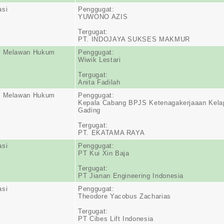
asi
Penggugat:
YUWONO AZIS
Tergugat:
PT. INDOJAYA SUKSES MAKMUR
n Melawan Hukum
Penggugat:
Wiwik Lestari
Tergugat:
Anita Fadilah
n Melawan Hukum
Penggugat:
Kepala Cabang BPJS Ketenagakerjaaan Kela
Gading
Tergugat:
PT. EKATAMA RAYA
asi
Penggugat:
PT Kui Xin Baja
Tergugat:
PT Jianan Engineering Indonesia
asi
Penggugat:
Theodore Yacobus Zacharias
Tergugat:
PT Cibes Lift Indonesia