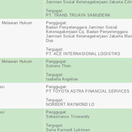
Jaminan Sosial Ketenagakerjaan Jakarta Cili
Tergugat:
PT. TRANS TRIJAYA SAMUDERA
n Melawan Hukum
Penggugat:
Badan Penyelenggara Jaminan Sosial
Ketenagakerjaan Cq. Badan Penyelenggara
Jaminan Sosial Ketenagakerjaan Jakarta Ma
Dua
Tergugat:
PT. ACE INTERNASIONAL LOGISTIKS
n Melawan Hukum
Penggugat:
Sutiono Then
Tergugat:
Isabella Angeline
asi
Penggugat:
PT TOYOTA ASTRA FINANCIAL SERVICES
Tergugat:
NORBERT RAYMOND LO
asi
Penggugat:
Sebastianus Triswandy
Tergugat:
Suria Kurniadi Lukiman