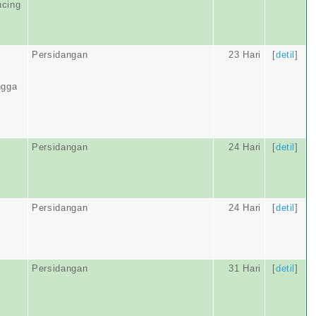
ncing
Persidangan
23 Hari
[
detil
]
ngga
Persidangan
24 Hari
[
detil
]
Persidangan
24 Hari
[
detil
]
Persidangan
31 Hari
[
detil
]