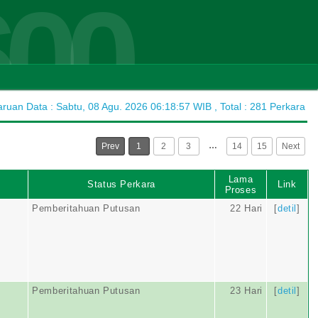
600
uan Data : Sabtu, 08 Agu. 2026 06:18:57 WIB , Total : 281 Perkara
…
Prev
1
2
3
14
15
Next
Lama
Status Perkara
Link
Proses
Pemberitahuan Putusan
22 Hari
[
detil
]
Pemberitahuan Putusan
23 Hari
[
detil
]