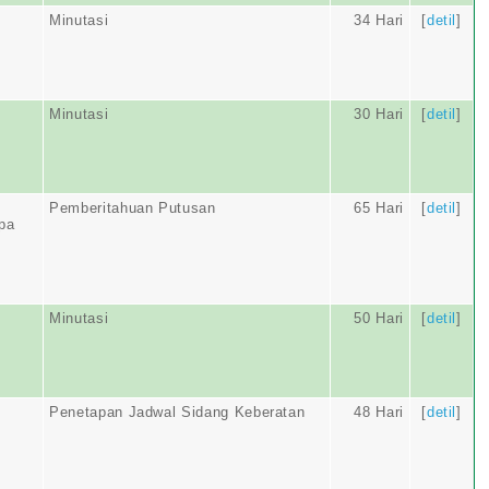
Minutasi
34 Hari
[
detil
]
Minutasi
30 Hari
[
detil
]
Pemberitahuan Putusan
65 Hari
[
detil
]
pa
Minutasi
50 Hari
[
detil
]
Penetapan Jadwal Sidang Keberatan
48 Hari
[
detil
]