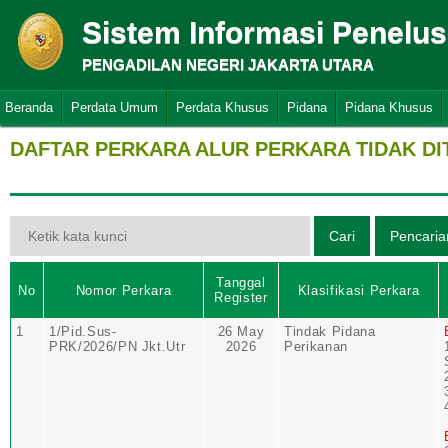
Sistem Informasi Penelu
PENGADILAN NEGERI JAKARTA UTARA
Beranda
Perdata Umum
Perdata Khusus
Pidana
Pidana Khusus
DAFTAR PERKARA ALUR PERKARA TIDAK D
Tanggal
No
Nomor Perkara
Klasifikasi Perkara
Register
1
1/Pid.Sus-
26 May
Tindak Pidana
PRK/2026/PN Jkt.Utr
2026
Perikanan