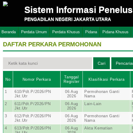
Sistem Informasi Penelu
PENGADILAN NEGERI JAKARTA UTARA
Beranda
Perdata Umum
Perdata Khusus
Pidana
Pidana Khusus
DAFTAR PERKARA PERMOHONAN
Tanggal
No
Nomor Perkara
Klasifikasi Perkara
Register
1
610/Pdt.P/2026/PN
06 Aug
Permohonan Ganti
Jkt.Utr
2026
Nama
2
611/Pdt.P/2026/PN
06 Aug
Lain-Lain
Jkt.Utr
2026
3
612/Pdt.P/2026/PN
06 Aug
Permohonan Ganti
Jkt.Utr
2026
Nama
4
613/Pdt.P/2026/PN
06 Aug
Akta Kematian
Jkt.Utr
2026