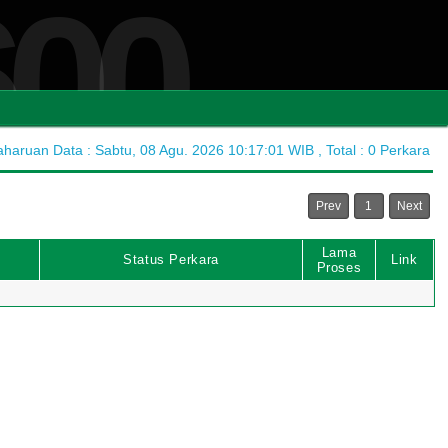
600
aruan Data : Sabtu, 08 Agu. 2026 10:17:01 WIB , Total : 0 Perkara
Prev
1
Next
Lama
Status Perkara
Link
Proses