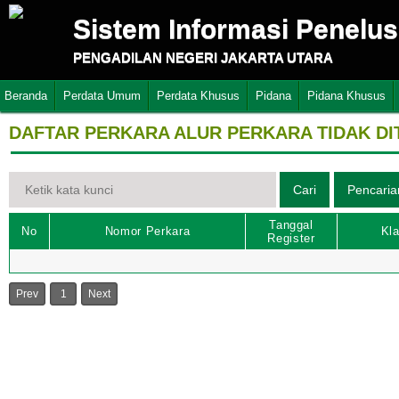
Sistem Informasi Penelu
PENGADILAN NEGERI JAKARTA UTARA
Beranda
Perdata Umum
Perdata Khusus
Pidana
Pidana Khusus
DAFTAR PERKARA ALUR PERKARA TIDAK D
Tanggal
No
Nomor Perkara
Kla
Register
Prev
1
Next