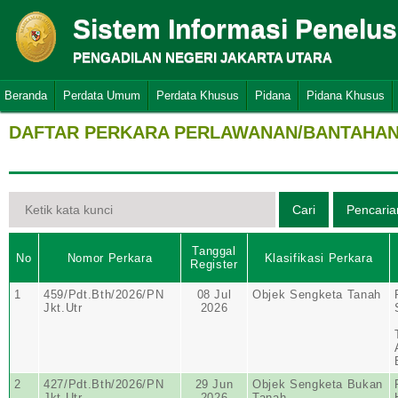
Sistem Informasi Penelu
PENGADILAN NEGERI JAKARTA UTARA
Beranda
Perdata Umum
Perdata Khusus
Pidana
Pidana Khusus
DAFTAR PERKARA PERLAWANAN/BANTAHAN 
Tanggal
No
Nomor Perkara
Klasifikasi Perkara
Register
1
459/Pdt.Bth/2026/PN
08 Jul
Objek Sengketa Tanah
Jkt.Utr
2026
2
427/Pdt.Bth/2026/PN
29 Jun
Objek Sengketa Bukan
Jkt.Utr
2026
Tanah