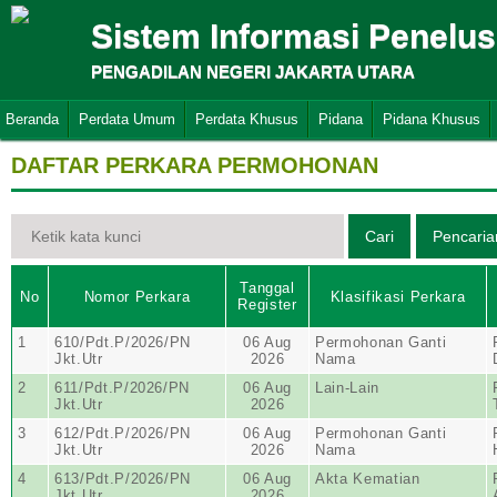
Sistem Informasi Penelu
PENGADILAN NEGERI JAKARTA UTARA
Beranda
Perdata Umum
Perdata Khusus
Pidana
Pidana Khusus
DAFTAR PERKARA PERMOHONAN
Tanggal
No
Nomor Perkara
Klasifikasi Perkara
Register
1
610/Pdt.P/2026/PN
06 Aug
Permohonan Ganti
Jkt.Utr
2026
Nama
2
611/Pdt.P/2026/PN
06 Aug
Lain-Lain
Jkt.Utr
2026
3
612/Pdt.P/2026/PN
06 Aug
Permohonan Ganti
Jkt.Utr
2026
Nama
4
613/Pdt.P/2026/PN
06 Aug
Akta Kematian
Jkt.Utr
2026