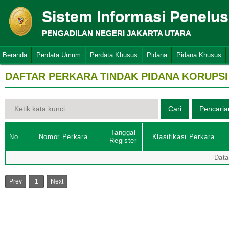
Sistem Informasi Penelu
PENGADILAN NEGERI JAKARTA UTARA
Beranda
Perdata Umum
Perdata Khusus
Pidana
Pidana Khusus
DAFTAR PERKARA TINDAK PIDANA KORUPSI
Tanggal
No
Nomor Perkara
Klasifikasi Perkara
Register
Data
Prev
1
Next