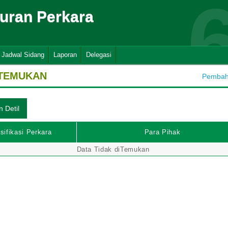
suran Perkara
Jadwal Sidang
Laporan
Delegasi
ITEMUKAN
Pembaha
sifikasi Perkara
Para Pihak
Data Tidak diTemukan