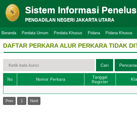
Sistem Informasi Penelu
PENGADILAN NEGERI JAKARTA UTARA
Beranda
Perdata Umum
Perdata Khusus
Pidana
Pidana Khusus
DAFTAR PERKARA ALUR PERKARA TIDAK D
Tanggal
No
Nomor Perkara
Kla
Register
Prev
1
Next