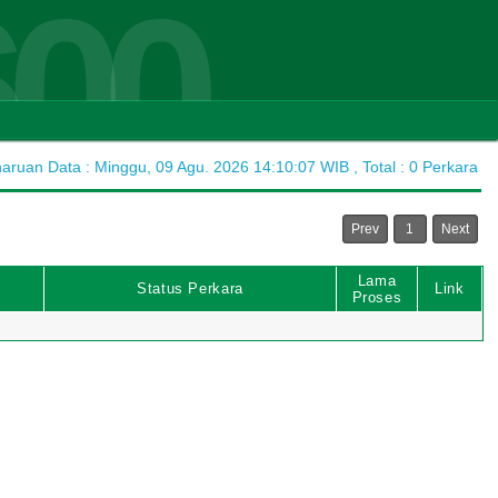
600
ruan Data : Minggu, 09 Agu. 2026 14:10:07 WIB , Total : 0 Perkara
Prev
1
Next
Lama
Status Perkara
Link
Proses