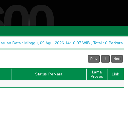
600
ruan Data : Minggu, 09 Agu. 2026 14:10:07 WIB , Total : 0 Perkara
Prev
1
Next
Lama
Status Perkara
Link
Proses