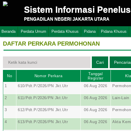
Sistem Informasi Penelu
PENGADILAN NEGERI JAKARTA UTARA
Beranda
Perdata Umum
Perdata Khusus
Pidana
Pidana Khusus
DAFTAR PERKARA PERMOHONAN
Tanggal
No
Nomor Perkara
Kla
Register
1
610/Pdt.P/2026/PN Jkt.Utr
06 Aug 2026
Permohon
2
611/Pdt.P/2026/PN Jkt.Utr
06 Aug 2026
Lain-Lain
3
612/Pdt.P/2026/PN Jkt.Utr
06 Aug 2026
Permohon
4
613/Pdt.P/2026/PN Jkt.Utr
06 Aug 2026
Akta Kem