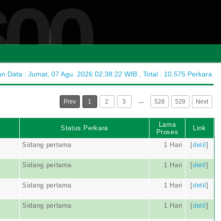
600
 Data : Jumat, 07 Agu. 2026 02:38:22 WIB , Total : 10.575 Perkara
…
Prev
1
2
3
528
529
Next
Lama
Status Perkara
Link
Proses
Sidang pertama
1 Hari
[
detil
]
Sidang pertama
1 Hari
[
detil
]
Sidang pertama
1 Hari
[
detil
]
Sidang pertama
1 Hari
[
detil
]