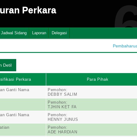
suran Perkara
Jadwal Sidang
Laporan
Delegasi
Pembaharuan
sifikasi Perkara
Para Pihak
an Ganti Nama
Pemohon:
DEBBY SALIM
Pemohon:
TJHIN KET FA
an Ganti Nama
Pemohon:
HENNY JUNUS
atian
Pemohon:
ADE HARDIAN