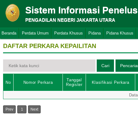
Sistem Informasi Penelu
PENGADILAN NEGERI JAKARTA UTARA
Beranda
Perdata Umum
Perdata Khusus
Pidana
Pidana Khusus
DAFTAR PERKARA KEPAILITAN
Tanggal
No
Nomor Perkara
Klasifikasi Perkara
Register
Data
Prev
1
Next