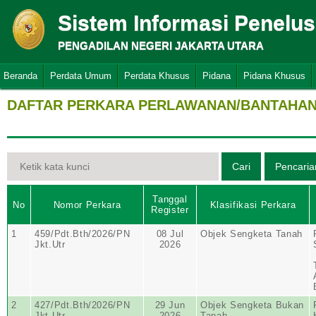
Sistem Informasi Penelu
PENGADILAN NEGERI JAKARTA UTARA
Beranda
Perdata Umum
Perdata Khusus
Pidana
Pidana Khusus
DAFTAR PERKARA PERLAWANAN/BANTAHAN 
Tanggal
No
Nomor Perkara
Klasifikasi Perkara
Register
1
459/Pdt.Bth/2026/PN
08 Jul
Objek Sengketa Tanah
Jkt.Utr
2026
2
427/Pdt.Bth/2026/PN
29 Jun
Objek Sengketa Bukan
Jkt.Utr
2026
Tanah