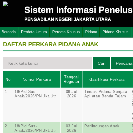
Sistem Informasi Penelu
PENGADILAN NEGERI JAKARTA UTARA
Beranda
Perdata Umum
Perdata Khusus
Pidana
Pidana Khusus
DAFTAR PERKARA PIDANA ANAK
Tanggal
No
Nomor Perkara
Klasifikasi Perkara
Register
1
19/Pid.Sus-
09 Jul
Tindak Pidana Senjata
Anak/2026/PN Jkt.Utr
2026
Api atau Benda Tajam
2
18/Pid.Sus-
03 Jul
Perlindungan Anak
Anak/2026/PN Jkt.Utr
2026