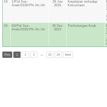
19
1/Pid.Sus-
29 Jan
Kejahatan terhadap
Anak/2026/PN Jkt.Utr
2026
Kesusilaan
20
60/Pid.Sus-
30 Dec
Perlindungan Anak
Anak/2025/PN Jkt.Utr
2025
…
Prev
1
2
3
23
24
Next