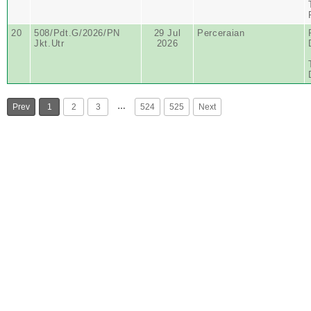
20
508/Pdt.G/2026/PN
29 Jul
Perceraian
Jkt.Utr
2026
…
Prev
1
2
3
524
525
Next