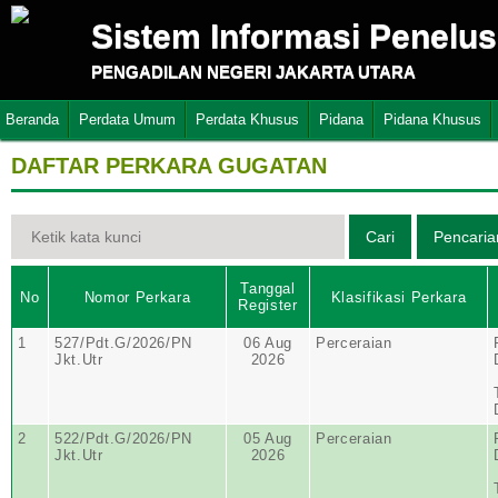
Sistem Informasi Penelu
PENGADILAN NEGERI JAKARTA UTARA
Beranda
Perdata Umum
Perdata Khusus
Pidana
Pidana Khusus
DAFTAR PERKARA GUGATAN
Tanggal
No
Nomor Perkara
Klasifikasi Perkara
Register
1
527/Pdt.G/2026/PN
06 Aug
Perceraian
Jkt.Utr
2026
2
522/Pdt.G/2026/PN
05 Aug
Perceraian
Jkt.Utr
2026