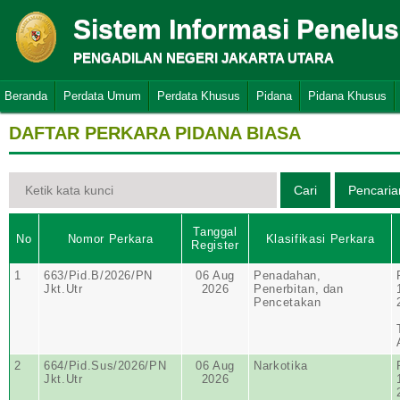
Sistem Informasi Penelu
PENGADILAN NEGERI JAKARTA UTARA
Beranda
Perdata Umum
Perdata Khusus
Pidana
Pidana Khusus
DAFTAR PERKARA PIDANA BIASA
Tanggal
No
Nomor Perkara
Klasifikasi Perkara
Register
1
663/Pid.B/2026/PN
06 Aug
Penadahan,
Jkt.Utr
2026
Penerbitan, dan
Pencetakan
2
664/Pid.Sus/2026/PN
06 Aug
Narkotika
Jkt.Utr
2026