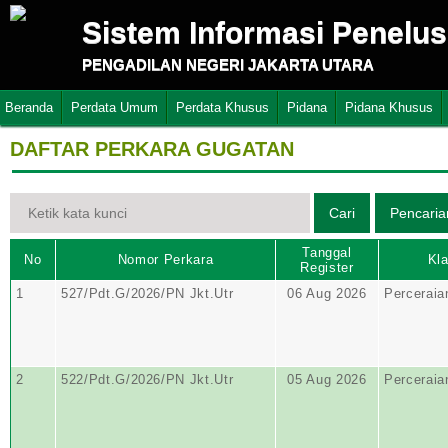
Sistem Informasi Penelu
PENGADILAN NEGERI JAKARTA UTARA
Beranda
Perdata Umum
Perdata Khusus
Pidana
Pidana Khusus
DAFTAR PERKARA GUGATAN
Tanggal
No
Nomor Perkara
Kla
Register
1
527/Pdt.G/2026/PN Jkt.Utr
06 Aug 2026
Perceraia
2
522/Pdt.G/2026/PN Jkt.Utr
05 Aug 2026
Perceraia