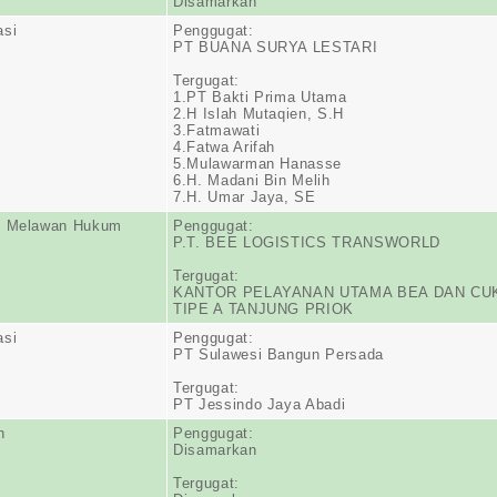
Disamarkan
asi
Penggugat:
PT BUANA SURYA LESTARI
Tergugat:
1.PT Bakti Prima Utama
2.H Islah Mutaqien, S.H
3.Fatmawati
4.Fatwa Arifah
5.Mulawarman Hanasse
6.H. Madani Bin Melih
7.H. Umar Jaya, SE
n Melawan Hukum
Penggugat:
P.T. BEE LOGISTICS TRANSWORLD
Tergugat:
KANTOR PELAYANAN UTAMA BEA DAN CU
TIPE A TANJUNG PRIOK
asi
Penggugat:
PT Sulawesi Bangun Persada
Tergugat:
PT Jessindo Jaya Abadi
n
Penggugat:
Disamarkan
Tergugat: