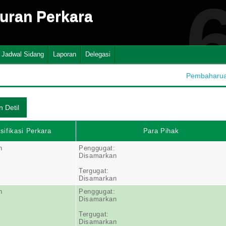
suran Perkara
Jadwal Sidang
Laporan
Delegasi
Pembaharuan
sifikasi Perkara
Para Pihak
n
Penggugat:
Disamarkan
Tergugat:
Disamarkan
n
Penggugat:
Disamarkan
Tergugat:
Disamarkan