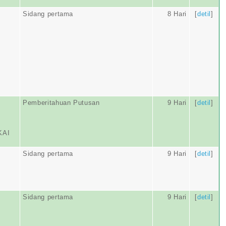
Sidang pertama
8 Hari
[
detil
]
Pemberitahuan Putusan
9 Hari
[
detil
]
KAI
Sidang pertama
9 Hari
[
detil
]
Sidang pertama
9 Hari
[
detil
]