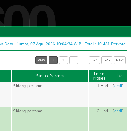
600
 Data : Jumat, 07 Agu. 2026 10:04:34 WIB , Total : 10.481 Perkara
…
Prev
1
2
3
524
525
Next
Lama
Status Perkara
Link
Proses
Sidang pertama
1 Hari
[
detil
]
Sidang pertama
2 Hari
[
detil
]