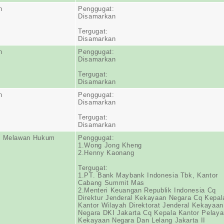
n
Penggugat:
Disamarkan
Tergugat:
Disamarkan
n
Penggugat:
Disamarkan
Tergugat:
Disamarkan
n
Penggugat:
Disamarkan
Tergugat:
Disamarkan
n Melawan Hukum
Penggugat:
1.Wong Jong Kheng
2.Henny Kaonang
Tergugat:
1.PT. Bank Maybank Indonesia Tbk, Kantor
Cabang Summit Mas
2.Menteri Keuangan Republik Indonesia Cq
Direktur Jenderal Kekayaan Negara Cq Kepal
Kantor Wilayah Direktorat Jenderal Kekayaan
Negara DKI Jakarta Cq Kepala Kantor Pelay
Kekayaan Negara Dan Lelang Jakarta II