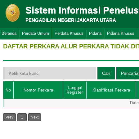
Sistem Informasi Penelu
PENGADILAN NEGERI JAKARTA UTARA
Beranda
Perdata Umum
Perdata Khusus
Pidana
Pidana Khusus
DAFTAR PERKARA ALUR PERKARA TIDAK D
Tanggal
No
Nomor Perkara
Klasifikasi Perkara
Register
Data
Prev
1
Next