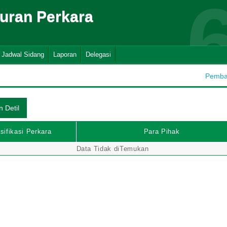
suran Perkara
Jadwal Sidang
Laporan
Delegasi
Pembah
sifikasi Perkara
Para Pihak
Data Tidak diTemukan