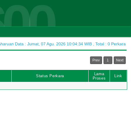
600
aruan Data : Jumat, 07 Agu. 2026 10:04:34 WIB , Total : 0 Perkara
Prev
1
Next
Lama
Status Perkara
Link
Proses