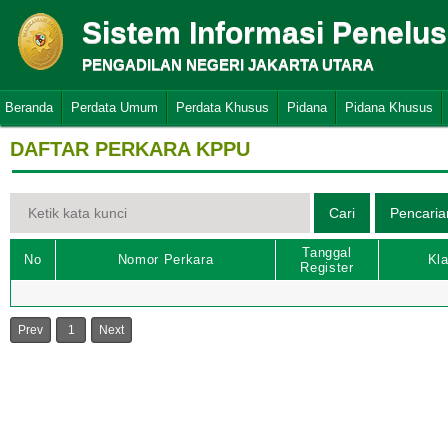
Sistem Informasi Penelu
PENGADILAN NEGERI JAKARTA UTARA
Beranda
Perdata Umum
Perdata Khusus
Pidana
Pidana Khusus
DAFTAR PERKARA KPPU
Tanggal
No
Nomor Perkara
Kla
Register
Prev
1
Next