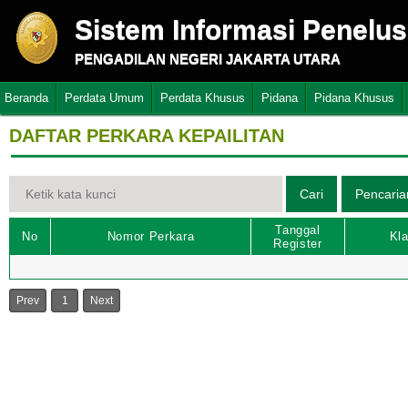
Sistem Informasi Penelu
PENGADILAN NEGERI JAKARTA UTARA
Beranda
Perdata Umum
Perdata Khusus
Pidana
Pidana Khusus
DAFTAR PERKARA KEPAILITAN
Tanggal
No
Nomor Perkara
Kla
Register
Prev
1
Next