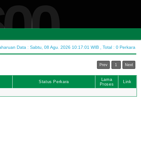
600
aruan Data : Sabtu, 08 Agu. 2026 10:17:01 WIB , Total : 0 Perkara
Prev
1
Next
Lama
Status Perkara
Link
Proses