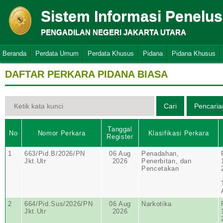
Sistem Informasi Penelu
PENGADILAN NEGERI JAKARTA UTARA
Beranda
Perdata Umum
Perdata Khusus
Pidana
Pidana Khusus
DAFTAR PERKARA PIDANA BIASA
Tanggal
No
Nomor Perkara
Klasifikasi Perkara
Register
1
663/Pid.B/2026/PN
06 Aug
Penadahan,
Jkt.Utr
2026
Penerbitan, dan
Pencetakan
2
664/Pid.Sus/2026/PN
06 Aug
Narkotika
Jkt.Utr
2026