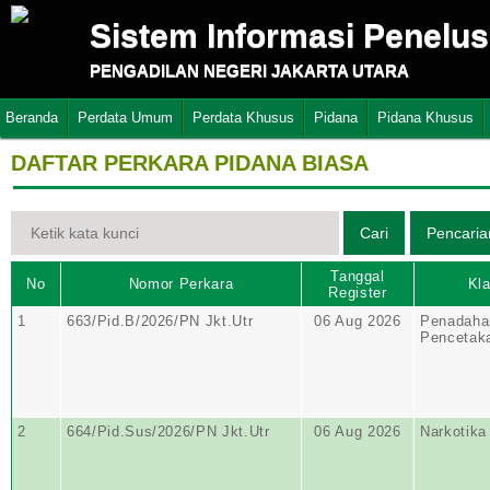
Sistem Informasi Penelu
PENGADILAN NEGERI JAKARTA UTARA
Beranda
Perdata Umum
Perdata Khusus
Pidana
Pidana Khusus
DAFTAR PERKARA PIDANA BIASA
Tanggal
No
Nomor Perkara
Kla
Register
1
663/Pid.B/2026/PN Jkt.Utr
06 Aug 2026
Penadahan
Pencetak
2
664/Pid.Sus/2026/PN Jkt.Utr
06 Aug 2026
Narkotika