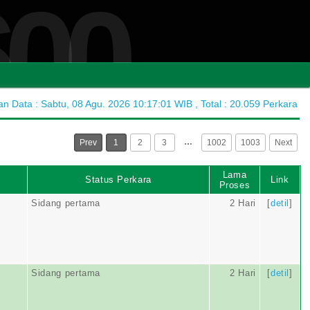
600
 Data : Sabtu, 08 Agu. 2026 10:17:01 WIB , Total : 20.059 Perkara
…
Prev
1
2
3
1002
1003
Next
Lama
Status Perkara
Link
Proses
Sidang pertama
2 Hari
[
detil
]
Sidang pertama
2 Hari
[
detil
]