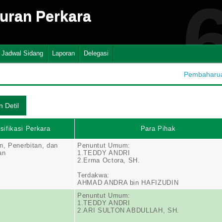
suran Perkara
Jadwal Sidang
Laporan
Delegasi
Pembaharuan
sifikasi Perkara
Para Pihak
, Penerbitan, dan
Penuntut Umum:
an
1.TEDDY ANDRI
2.Erma Octora, SH.
Terdakwa:
AHMAD ANDRA bin HAFIZUDIN
Penuntut Umum:
1.TEDDY ANDRI
2.ARI SULTON ABDULLAH, SH.