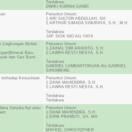
Terdakwa:
DWIKI KURNIA SANDI
pan
Penuntut Umum:
1.ARI SULTON ABDULLAH, SH.
2.ARTHUR SIMADA SINURAYA, S.H., M.H.
Terdakwa:
JAP SIOK NIO Als YAYA
 Lingkungan Akibat
Penuntut Umum:
1.ZAINAL DWI ARIANTO, S.H.
gan(Mineral,Batu
2.LAWRA RESTI NESYA, S.H.
inyak dan Gas Bumi
Terdakwa:
GABRIEL LUMBANTORUAN Als GABRIEL
SIHOMBING
 terhadap Kesusilaan
Penuntut Umum:
1.DANA MAHENDRA, S.H.
2.LAWRA RESTI NESYA, S.H.
Terdakwa:
Terdakwa
dana Senjata Api atau
Penuntut Umum:
jam
1.DANA MAHENDRA, S.H.
2.ERNI PRAMOTI, SH, MH
Terdakwa:
MAYKEL CHRISTOPHER