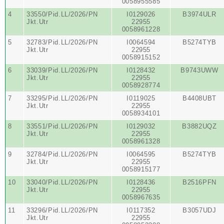
0058955585
4
33550/Pid.LL/2026/PN
I0129026
B3974ULR
Jkt.Utr
22955
0058961228
5
32783/Pid.LL/2026/PN
I0064594
B5274TYB
Jkt.Utr
22955
0058915152
6
33039/Pid.LL/2026/PN
I0128432
B9743UWW
Jkt.Utr
22955
0058928774
7
33295/Pid.LL/2026/PN
I0119025
B4408UBT
Jkt.Utr
22955
0058934101
8
33551/Pid.LL/2026/PN
I0129032
B3882UQZ
Jkt.Utr
22955
0058961328
9
32784/Pid.LL/2026/PN
I0064595
B5274TYB
Jkt.Utr
22955
0058915177
10
33040/Pid.LL/2026/PN
I0128436
B2516PFN
Jkt.Utr
22955
0058967635
11
33296/Pid.LL/2026/PN
I0117352
B3057UDJ
Jkt.Utr
22955