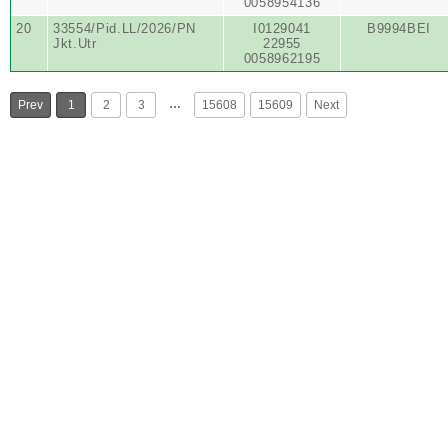
0058954136
20
33554/Pid.LL/2026/PN
I0129041
B9994BEI
Jkt.Utr
22955
0058962195
…
Prev
1
2
3
15608
15609
Next