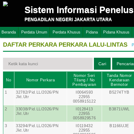
Sistem Informasi Penelu
PENGADILAN NEGERI JAKARTA UTARA
Beranda
Perdata Umum
Perdata Khusus
Pidana
Pidana Khusus
DAFTAR PERKARA PERKARA LALU-LINTAS
P
Nomor Seri
Tanda Nomor
No
Nomor Perkara
Tilang / No
Kendaraan
Pembayaran
Bermotor
1
32782/Pid.LL/2026/PN
I0064593
B5274TYB
Jkt.Utr
22955
0058915122
2
33038/Pid.LL/2026/PN
I0128413
B3871UWL
Jkt.Utr
22955
0058929576
3
33294/Pid.LL/2026/PN
I0119432
B1166UJE
Jkt.Utr
22955